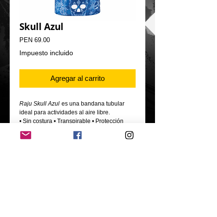
Skull Azul
Precio
PEN 69.00
Impuesto incluido
Agregar al carrito
Raju Skull Azul
es una bandana tubular
ideal para actividades al aire libre.
• Sin costura • Transpirable • Protección
contra el frío, sol y viento.
- Material: Fibra técnica Poliéster
- Tamaño: 50*25 cm
Oficina: calle los olivos 546, Urb. Jardines de
Virú, Bellavista, Callao