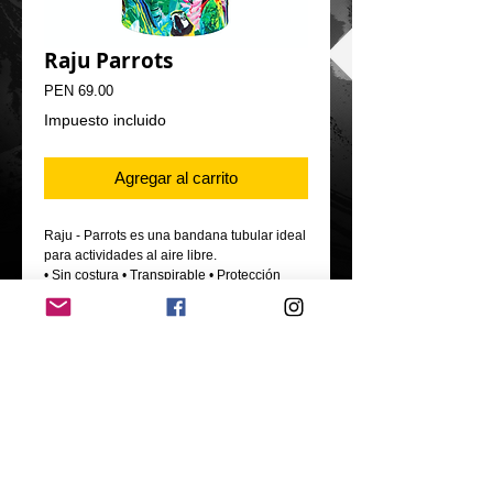
Raju Parrots
Precio
PEN 69.00
Impuesto incluido
Agregar al carrito
Raju - Parrots es una bandana tubular ideal
para actividades al aire libre.
• Sin costura • Transpirable • Protección
contra el frío.
- Material: Fibra técnica - Poliéster
- Tamaño: 50*25 cm
Oficina: calle los olivos 546, Urb. Jardines de
Virú, Bellavista, Callao