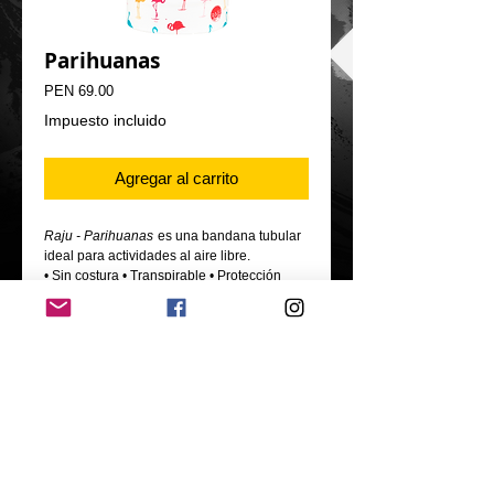
Parihuanas
Precio
PEN 69.00
Impuesto incluido
Agregar al carrito
Raju - Parihuanas
es una bandana tubular
ideal para actividades al aire libre.
• Sin costura • Transpirable • Protección
contra el frío.
- Material: Fibra técnica - Poliéster
- Tamaño: 50*25 cm
Oficina: calle los olivos 546, Urb. Jardines de
Virú, Bellavista, Callao