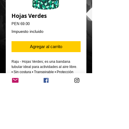
Hojas Verdes
Precio
PEN 69.00
Impuesto incluido
Agregar al carrito
Raju - Hojas Verdes; es una bandana
tubular ideal para actividades al aire libre.
• Sin costura • Transpirable • Protección
contra el frío, sol y viento.
- Material: Fibra técnica Poliéster
- Tamaño: 50*25 cm
Oficina: calle los olivos 546, Urb. Jardines de
Virú, Bellavista, Callao