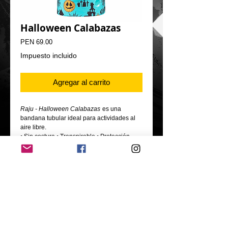
Halloween Calabazas
Precio
PEN 69.00
Impuesto incluido
Agregar al carrito
Raju - Halloween Calabazas
es una
bandana tubular ideal para actividades al
aire libre.
• Sin costura • Transpirable • Protección
contra el frío.
- Material: Fibra técnica - Poliéster
- Tamaño: 50*25 cm
Oficina: calle los olivos 546, Urb. Jardines de
Virú, Bellavista, Callao