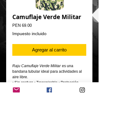
Camuflaje Verde Militar
Precio
PEN 69.00
Impuesto incluido
Agregar al carrito
Raju Camuflaje Verde Militar
es una
bandana tubular ideal para actividades al
aire libre.
• Sin costura • Transpirable • Protección
contra el frío, sol y viento.
- Material: Fibra técnica Poliéster
- Tamaño: 50*25 cm
Oficina: calle los olivos 546, Urb. Jardines de
Virú, Bellavista, Callao